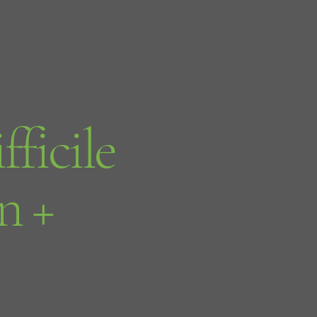
fficile
n +