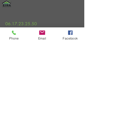
06.17.23.25.50
eira.etancheite@gmail.com
Phone
Email
Facebook
30210 Remoulins, France