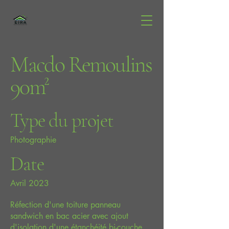
Macdo Remoulins
90m²
Type du projet
Photographie
Date
Avril 2023
Réfection d'une toiture panneau
sandwich en bac acier avec ajout
d'isolation d'une étanchéité bi-couche,